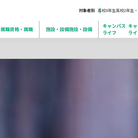
対象者別
高校3年生
高校2年生・
キャンパス
キャ
・就職
資格・就職
施設・設備
施設・設備
ライフ
ライ