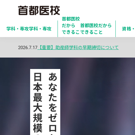
首都医校
だから

首都医校だから
学科・専攻
学科・専攻
資格
できるこ
できること
と
2026.7.17
【重要】助産師学科の早期締切について