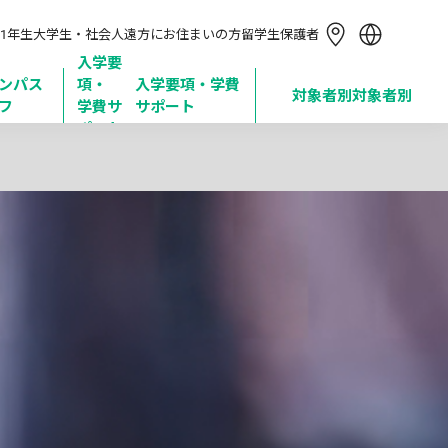
简体中文
1年生
大学生・社会人
遠方にお住まいの方
留学生
保護者
繁體中文
한국어
入学要
ンパス
項・

入学要項・学費
Tiếng Việt
対象者別
対象者別
フ
学費サ
サポート
Bahasa Indonesia
ポート