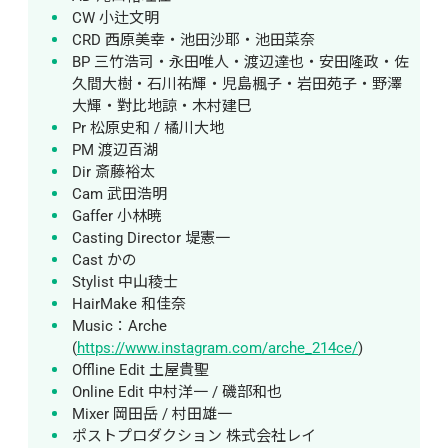
CW 小辻文明
CRD 西原美幸・池田沙耶・池田菜奈
BP 三竹浩司・永田唯人・渡辺達也・安田隆政・佐
久間大樹・石川祐輝・児島楓子・岩田苑子・野澤
大輝・對比地諒・木村建巳
Pr 松原史和 / 橘川大地
PM 渡辺百湖
Dir 斎藤裕太
Cam 武田浩明
Gaffer 小林暁
Casting Director 堤憲一
Cast かの
Stylist 中山稜士
HairMake 和佳奈
Music：Arche 
(
https://www.instagram.com/arche_214ce/
)
Offline Edit 土屋貴聖
Online Edit 中村洋一 / 磯部和也
Mixer 岡田岳 / 村田雄一
ポストプロダクション 株式会社レイ