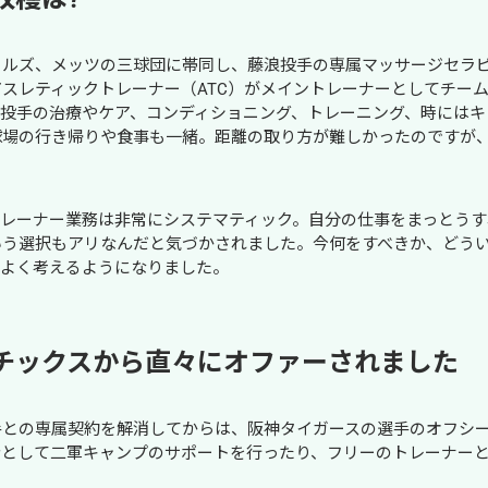
ールズ、メッツの三球団に帯同し、藤浪投手の専属マッサージセラ
スレティックトレーナー（ATC）がメイントレーナーとしてチー
浪投手の治療やケア、コンディショニング、トレーニング、時には
球場の行き帰りや食事も一緒。距離の取り方が難しかったのですが
。
トレーナー業務は非常にシステマティック。自分の仕事をまっとうす
いう選択もアリなんだと気づかされました。今何をすべきか、どう
をよく考えるようになりました。
チックスから直々にオファーされました
との専属契約を解消してからは、阪神タイガースの選手のオフシー
者として二軍キャンプのサポートを行ったり、フリーのトレーナー