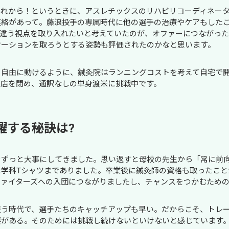
これから！というときに、アスレチックスのリハビリコーディネー
連絡があって。藤浪投手の専属時代に他の選手の治療やケアもした
は違う視点を取り入れたいと考えていたのが、オファーにつながっ
ケーションを取ろうとする姿勢も評価されたのかなと思います。
も自由に動けるように、鍼灸院はランニングコストを考えて自宅で
は店を閉め、通訳なしの単身渡米に挑戦中です。
躍する秘訣は?
をずっと大事にしてきました。思い返すと母校の先生から「常に前
学科Tシャツまでありました。卒業後に鍼灸師の資格も取ったこと
ファイターズへの入団につながりましたし、チャンスをつかむため
交う時代で、選手たちのキャッチアップも早い。だからこそ、トレ
要がある。そのためには挑戦し続けないといけないと感じています