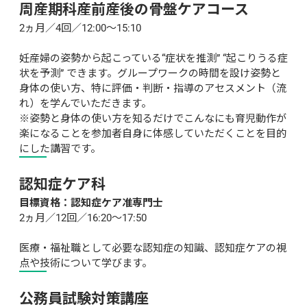
周産期科産前産後の骨盤ケアコース
2ヵ月／4回／12:00～15:10

妊産婦の姿勢から起こっている“症状を推測” “起こりうる症
状を予測” できます。グループワークの時間を設け姿勢と
身体の使い方、特に評価・判断・指導のアセスメント（流
れ）を学んでいただきます。

※姿勢と身体の使い方を知るだけでこんなにも育児動作が
楽になることを参加者自身に体感していただくことを目的
にした講習です。
認知症ケア科
目標資格：認知症ケア准専門士
2ヵ月／12回／16:20～17:50

医療・福祉職として必要な認知症の知識、認知症ケアの視
点や技術について学びます。
公務員試験対策講座