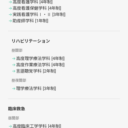
高度看護学科
 [
4年制
]
高度看護保健学科
 [
4年制
]
実践看護学科Ⅰ・Ⅱ
 [
3年制
]
助産師学科
 [
1年制
]
リハビリテーション
昼間部
高度理学療法学科
 [
4年制
]
高度作業療法学科
 [
4年制
]
言語聴覚学科
 [
2年制
]
昼夜間部
理学療法学科
 [
3年制
]
臨床救急
昼間部
高度臨床工学学科
 [
4年制
]