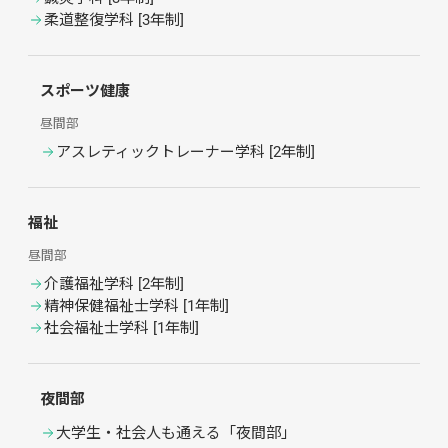
柔道整復学科
 [
3年制
]
スポーツ健康
昼間部
アスレティックトレーナー学科
 [
2年制
]
福祉
昼間部
介護福祉学科
 [
2年制
]
精神保健福祉士学科
 [
1年制
]
社会福祉士学科
 [
1年制
]
夜間部
大学生・社会人も通える「夜間部」