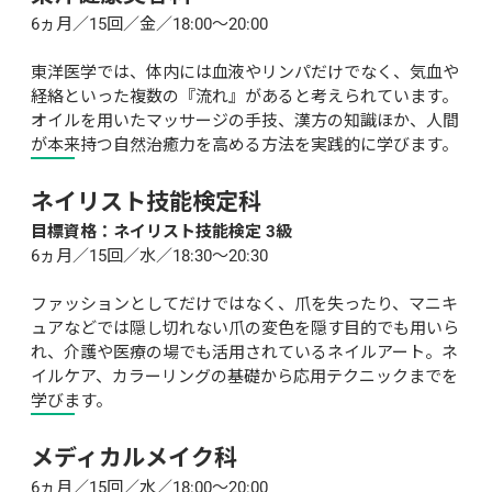
6ヵ月／15回／金／18:00～20:00

東洋医学では、体内には血液やリンパだけでなく、気血や
経絡といった複数の『流れ』があると考えられています。
オイルを用いたマッサージの手技、漢方の知識ほか、人間
が本来持つ自然治癒力を高める方法を実践的に学びます。
ネイリスト技能検定科
目標資格：ネイリスト技能検定 3級
6ヵ月／15回／水／18:30～20:30

ファッションとしてだけではなく、爪を失ったり、マニキ
ュアなどでは隠し切れない爪の変色を隠す目的でも用いら
れ、介護や医療の場でも活用されているネイルアート。ネ
イルケア、カラーリングの基礎から応用テクニックまでを
学びます。
メディカルメイク科
6ヵ月／15回／水／18:00～20:00
