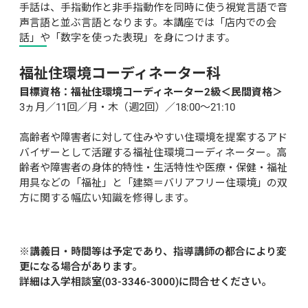
手話は、手指動作と非手指動作を同時に使う視覚言語で音
声言語と並ぶ言語となります。本講座では「店内での会
話」や「数字を使った表現」を身につけます。
福祉住環境コーディネーター科
目標資格：福祉住環境コーディネーター2級＜民間資格＞
3ヵ月／11回／月・木（週2回）／18:00～21:10

高齢者や障害者に対して住みやすい住環境を提案するアド
バイザーとして活躍する福祉住環境コーディネーター。高
齢者や障害者の身体的特性・生活特性や医療・保健・福祉
用具などの「福祉」と「建築＝バリアフリー住環境」の双
方に関する幅広い知識を修得します。
※講義日・時間等は予定であり、指導講師の都合により変
更になる場合があります。
詳細は入学相談室(03-3346-3000)に問合せください。