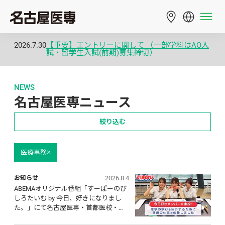
2026.7.30
【重要】エントリーに関して （一部学科はAO入
試・留学生入試(前期)募集締切）
NEWS
名古屋医専ニュース
絞り込む
医療事務
2026.8.4
お知らせ
ABEMAオリジナル番組「すーぱーのび
しろたいむ by 今日、好きになりまし
た。」にて名古屋医専・首都医校・大
阪医専の学びを紹介！出演メンバーが