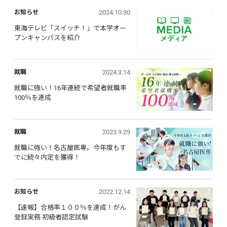
医療の仕事に本気チャレンジ
2024.10.30
お知らせ
東海テレビ「スイッチ！」で本学オー
プンキャンパスを紹介
2024.3.14
就職
就職に強い！16年連続で希望者就職率
100％を達成
2023.9.29
就職
就職に強い！名古屋医専。今年度もす
でに続々内定を獲得！
2022.12.14
お知らせ
【速報】合格率１００％を達成！がん
登録実務 初級者認定試験