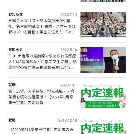
2022.7.14
お知らせ
五輪金メダリスト髙木菜那氏が引退
後、名古屋初講演！ 医療・スポーツ分
野のプロを目指す学生に伝えた 「アス
リートを支える医療人に、大切にして
ほしいこと」
2022.5.16
お知らせ
“コロナ治療の最前線で求められる医療
人とは”看護師など目指す学生に向け 感
染症学の専門家三鴨廣繁先生による特
別講義・対談を実施
2020.10.1
就職
第一志望、大手病院、地元就職・・今
年度も続々内定獲得！【2021年3月卒
業予定者】内定速報
2019.12.18
就職
【2020年3月卒業予定者】内定者の声