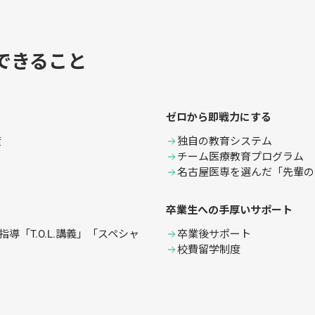
できること
ゼロから即戦力にする
度
独自の教育システム
チーム医療教育プログラム
名古屋医専を選んだ「先輩の
卒業生への手厚いサポート
導「T.O.L.講義」「スペシャ
卒業後サポート
校費留学制度