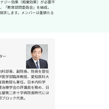
シナジー効果（相乗効果）が必要不
に、「教育諮問委員会」を結成。
探求します。メンバーは重鎮たる
ー

内科部長、副院長、院長を歴任
学医学部臨床教授、愛知医科大
客員教授も兼任。日本内科学
経治療学会の評議員を務め、日
古屋第二赤十字病院長時代には
部ブロック代表。