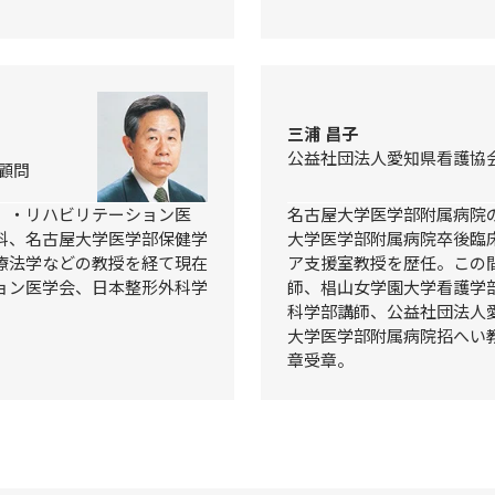
三浦 昌子
公益社団法人愛知県看護協会
顧問
）・リハビリテーション医
名古屋大学医学部附属病院
科、名古屋大学医学部保健学
大学医学部附属病院卒後臨
療法学などの教授を経て現在
ア支援室教授を歴任。この
ョン医学会、日本整形外科学
師、椙山女学園大学看護学
科学部講師、公益社団法人
大学医学部附属病院招へい教
章受章。