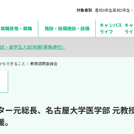
対象者別
高校3年生
高校2年生・
キャンパス
キャ
・就職
資格・就職
施設・設備
施設・設備
ライフ
ライ
試・留学生入試(前期)募集締切）
からできること
教育諮問委員会
会
ター元総長、名古屋大学医学部 元教
援。