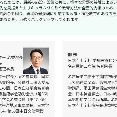
るためには、最新の施設・設備と共に、様々な分野の接触による
先を見据えたカリキュラムづくりや教育方法の全面的支援のため
的融合を図り、現場の最先端に対応する医療・福祉教育のあり方を
あなたを、心強くバックアップしてくれます。
柳 務
ー 名誉院長

日本赤十字社 愛知医療センタ


名古屋第二病院 名誉院長
団理事長
ター院長・同名誉院長、国立
名古屋第二赤十字病院神経
名誉院長、公益財団法人がん
して現在に至る。名古屋大
この間、日本血液学会名誉会
学講師、藤田保健衛生大学
床腫瘍学会功労会長（第3回
会、日本神経学会、日本神
系学会名誉会員（第47回総
本認知症学会にも所属。名
太平洋地区事務局長、日本学
日本赤十字社病院長連盟中
5年 第58回中日文化章受