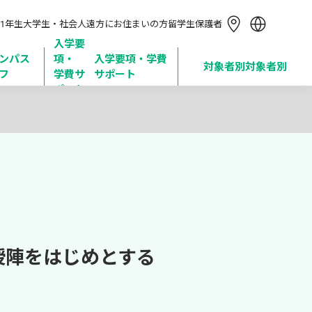
简体中文
1年生
大学生・社会人
遠方にお住まいの方
留学生
保護者
繁體中文
한국어
入学要
ンパス
項・

入学要項・学費
Tiếng Việt
対象者別
対象者別
フ
学費サ
サポート
Bahasa Indonesia
ポート
授陣をはじめとする