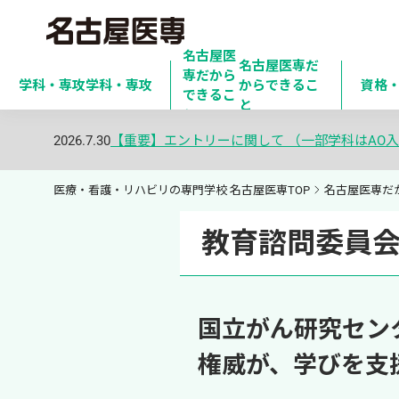
名古屋医
名古屋医専だ
専だから

学科・専攻
学科・専攻
からできるこ
資格
できるこ
と
と
2026.7.30
【重要】エントリーに関して （一部学科はAO入
医療・看護・リハビリの専門学校 名古屋医専TOP
名古屋医専だ
教育諮問委員
国立がん研究セン
権威が、学びを支