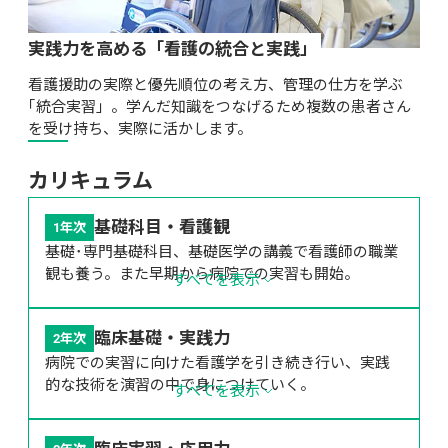
実践力を高める「看護の統合と実践」
看護援助の実際と優先順位の考え方、管理の仕方を学ぶ
｢統合実習」。学んだ知識をつなげるため複数の患者さん
を受け持ち、実際に活かします。
カリキュラム
基礎科目・看護観
1年次
基礎･専門基礎科目、基礎医学の講義で看護師の職業
観も養う。また早期から病院での実習も開始。
すべてを表示
臨床基礎・実践力
2年次
病院での実習に向けた看護学を引き続き行い、実践
的な技術を演習の中で身につけていく。
すべてを表示