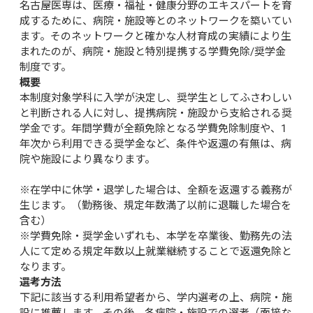
名古屋医専は、医療・福祉・健康分野のエキスパートを育
成するために、病院・施設等とのネットワークを築いてい
ます。そのネットワークと確かな人材育成の実績により生
まれたのが、病院・施設と特別提携する学費免除/奨学金
制度です。
概要
本制度対象学科に入学が決定し、奨学生としてふさわしい
と判断される人に対し、提携病院・施設から支給される奨
学金です。年間学費が全額免除となる学費免除制度や、1
年次から利用できる奨学金など、条件や返還の有無は、病
院や施設により異なります。

※在学中に休学・退学した場合は、全額を返還する義務が
生じます。（勤務後、規定年数満了以前に退職した場合を
含む）

※学費免除・奨学金いずれも、本学を卒業後、勤務先の法
人にて定める規定年数以上就業継続することで返還免除と
なります。
選考方法
下記に該当する利用希望者から、学内選考の上、病院・施