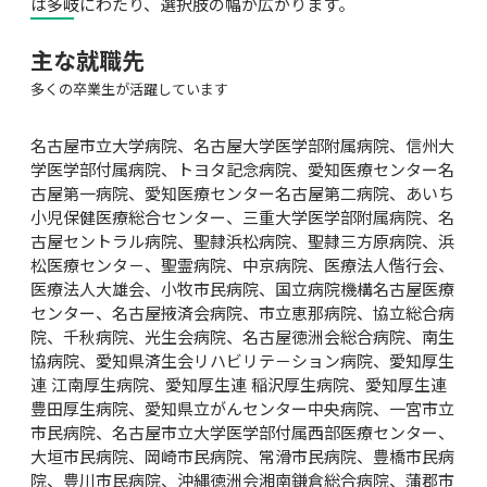
は多岐にわたり、選択肢の幅が広がります。
主な就職先
多くの卒業生が活躍しています
名古屋市立大学病院、名古屋大学医学部附属病院、信州大
学医学部付属病院、トヨタ記念病院、愛知医療センター名
古屋第一病院、愛知医療センター名古屋第二病院、あいち
小児保健医療総合センター、三重大学医学部附属病院、名
古屋セントラル病院、聖隷浜松病院、聖隷三方原病院、浜
松医療センタ－、聖霊病院、中京病院、医療法人偕行会、
医療法人大雄会、小牧市民病院、国立病院機構名古屋医療
センター、名古屋掖済会病院、市立恵那病院、協立総合病
院、千秋病院、光生会病院、名古屋徳洲会総合病院、南生
協病院、愛知県済生会リハビリテ－ション病院、愛知厚生
連 江南厚生病院、愛知厚生連 稲沢厚生病院、愛知厚生連 
豊田厚生病院、愛知県立がんセンター中央病院、一宮市立
市民病院、名古屋市立大学医学部付属西部医療センター、
大垣市民病院、岡崎市民病院、常滑市民病院、豊橋市民病
院、豊川市民病院、沖縄徳洲会湘南鎌倉総合病院、蒲郡市