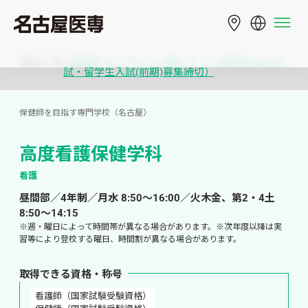
2026.7.30
【重要】エントリーに関して （一部学科はAO入
試・留学生入試(前期)募集締切）
保健師を目指す専門学校（名古屋）
高度看護保健学科
看護
昼間部／4年制／月水 8:50～16:00／火木金、第2・4土 
8:50～14:15
※週・曜日によって時間帯が異なる場合があります。※次年度以降は実
習等により登校する曜日、時間割が異なる場合があります。
取得できる資格・称号
看護師（国家試験受験資格）