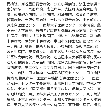
民病院、刈谷豊田総合病院、公立小浜病院、済生会横浜市
東部病院、一宮西病院、紘仁病院、大阪府済生会吹田病
院、成田記念病院、大同病院、相澤病院、松波総合病院、
松蔭病院、大阪労災病院、土岐市立総合病院、東京都立小
児総合医療センター、東邦大学医療センター大森病院、藤
田医科大学病院、労働者健康福祉機構旭労災病院、碧南市
民病院、淀川キリスト教病院、あいせい紀年病院、富山赤
十字病院、伊勢赤十字病院、半田市医師会健康管理センタ
ー、美浜町職員、扶桑町職員、戸塚病院、愛知厚生連 安
城更生病院、東浦町役場、藤田医科大学ばんたね病院、愛
知医科大学病院、西尾病院、名古屋市立大学医学部付属み
どり市民病院、東京品川病院、総合犬山中央病院、偕行会
城西病院、第二グレイスフル春日井、国立国際医療研究セ
ンター病院、国立精神・神経医療研究センター、国立病院
機構 相模原病院、国立病院機構 災害医療センター、国立
がん研究センター中央病院、東京医科大学病院、杏林大学
病院、東海大学医学部付属八王子病院、昭和大学病院、東
部地域病院、東京医科大学八王子医療センター、東京共済
病院、東京北医療センター、東邦大学医療センター大橋病
院、東邦大学医療センター佐倉病院、東京健生病院、横浜