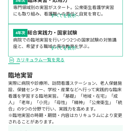
臨床実習・応用力
3年次
専門領域別の実習がスタート。公衆衛生看護学実習
にも取り組み、看護職への責任と自覚を育む。
すべてを表示
総合実践力・国家試験
4年次
病院での臨地実習を行いつつ2つの国家試験の対策講
座と、希望する職域の専攻教育を学ぶ。
すべてを表示
カリキュラム一覧を見る
臨地実習
実際に病院や診療所、訪問看護ステーション、老人保健施
設、保健センター、学校・産業などへ行って実践的な臨床
看護を学習する臨地実習。「基礎」「地域・在宅」「成
人」「老年」「小児」「母性」「精神」「公衆衛生」「統
合」の9つの分野で行い、実践力を高めます。

※臨地実習の時期・期間・内容はカリキュラムにより変更
されることがあります。