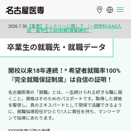
2026.7.30
【重要】エントリーに関して （一部学科はAO入
試・留学生入試(前期)募集締切）
卒業生の就職先・就職データ
開校以来18年連続！* 希望者就職率100% 
『完全就職保証制度』は自信の証明！
名古屋医専の「就職」とは、一生続けられる好きな職に就
くこと。資格はそのためのパスポートです。取得した資格
を駆使し、真のエキスパートとして現場で活躍できるよう
に、就職指導担任がひとり1人に責任を持ち、マンツーマ
ンで指導にあたります。

*2008年度以降の実績