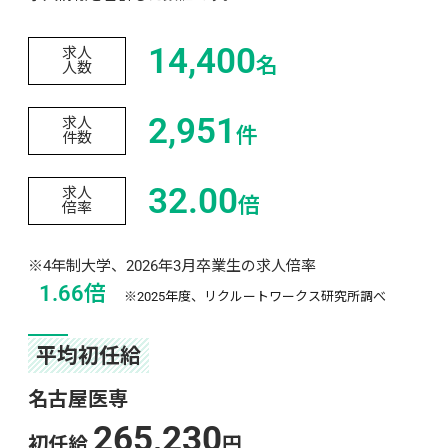
14,400
求人
名
人数
2,951
求人
件
件数
32.00
求人
倍
倍率
※4年制大学、2026年3月卒業生の求人倍率
1.66倍
※2025年度、リクルートワークス研究所調べ
平均初任給
名古屋医専
265,230
初任給 
円