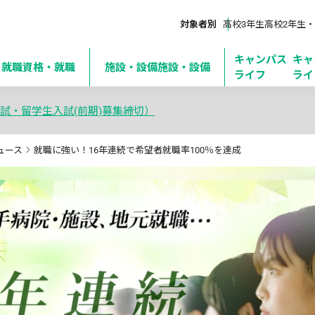
対象者別
高校3年生
高校2年生・
キャンパス
キャ
・就職
資格・就職
施設・設備
施設・設備
ライフ
ライ
試・留学生入試(前期)募集締切）
ュース
就職に強い！16年連続で希望者就職率100％を達成