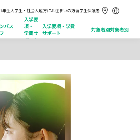
简体中文
1年生
大学生・社会人
遠方にお住まいの方
留学生
保護者
繁體中文
한국어
入学要
ンパス
項・

入学要項・学費
Tiếng Việt
対象者別
対象者別
フ
学費サ
サポート
Bahasa Indonesia
ポート