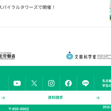
」をスパイラルタワーズで開催！
名古
学生
資料請求
姉妹
〒450-0002