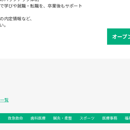
で学びや就職・転職を、卒業後もサポート
の内定情報など、

い。
オープ
ス⼀覧
学
救急救命
歯科医療
鍼灸・柔整
スポーツ
医療事務
福