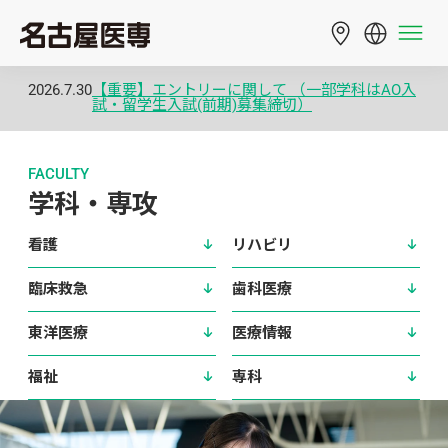
2026.7.30
【重要】エントリーに関して （一部学科はAO入
試・留学生入試(前期)募集締切）
FACULTY
学科・専攻
看護
リハビリ
臨床救急
歯科医療
東洋医療
医療情報
福祉
専科