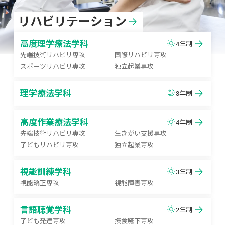
リハビリテーション
高度理学療法学科
4年制
先端技術リハビリ専攻
国際リハビリ専攻
スポーツリハビリ専攻
独立起業専攻
理学療法学科
3年制
高度作業療法学科
4年制
先端技術リハビリ専攻
生きがい支援専攻
子どもリハビリ専攻
独立起業専攻
視能訓練学科
3年制
視能矯正専攻
視能障害専攻
言語聴覚学科
2年制
子ども発達専攻
摂食嚥下専攻