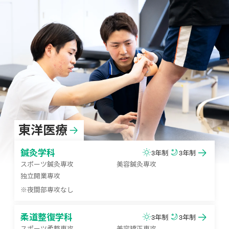
東洋医療
鍼灸学科
3年制
3年制
スポーツ鍼灸専攻
美容鍼灸専攻
独立開業専攻
※夜間部専攻なし
柔道整復学科
3年制
3年制
スポーツ柔整専攻
美容矯正専攻