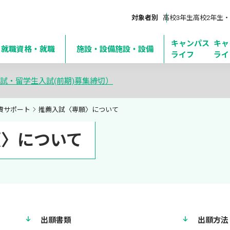
対象者別
高校3年生
高校2年生・
キャンパス
キャ
・就職
資格・就職
施設・設備
施設・設備
ライフ
ライ
試・留学生入試(前期)募集締切）
費サポート
推薦入試〈専願〉について
願〉について
出願書類
出願方法