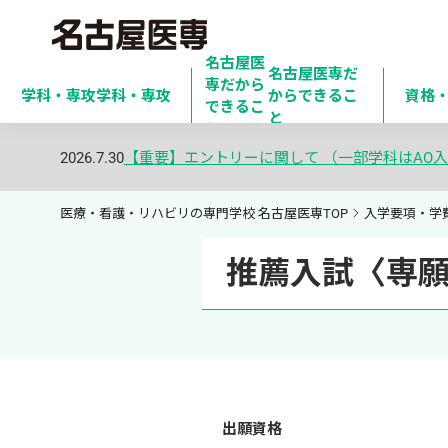
名古屋医
名古屋医専だ
専だから

学科・専攻
学科・専攻
からできるこ
資格
できるこ
と
と
2026.7.30
【重要】エントリーに関して （一部学科はAO入
医療・看護・リハビリの専門学校 名古屋医専TOP
入学要項・学
推薦入試〈専
出願資格