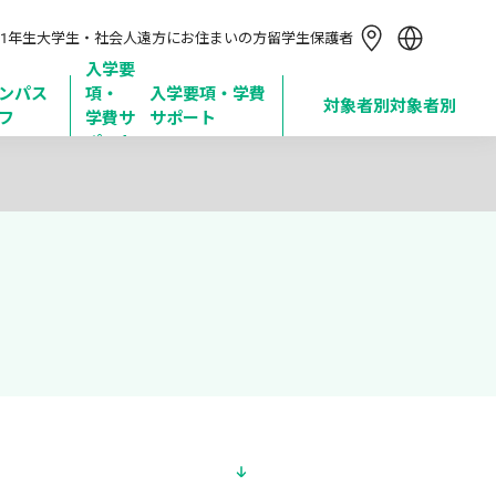
简体中文
1年生
大学生・社会人
遠方にお住まいの方
留学生
保護者
繁體中文
한국어
入学要
ンパス
項・

入学要項・学費
Tiếng Việt
対象者別
対象者別
フ
学費サ
サポート
Bahasa Indonesia
ポート