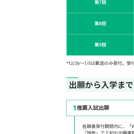
第7回
第8回
第9回
*12/26～1/5は郵送のみ受付。
出願から入学まで
1
推薦入試出願
各願書受付期間内に、「
「持参」で上記の出願書類