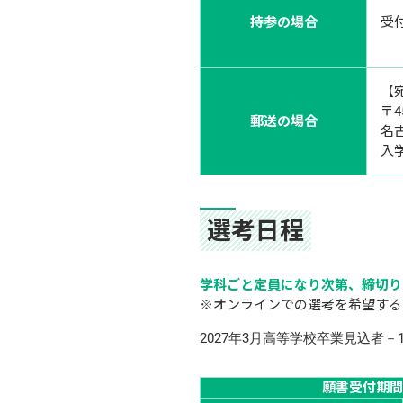
持参の場合
受付
【
〒4
郵送の場合
名
入
選考日程
学科ごと定員になり次第、締切り
※オンラインでの選考を希望する
2027年3月高等学校卒業見込者－
願書受付期間