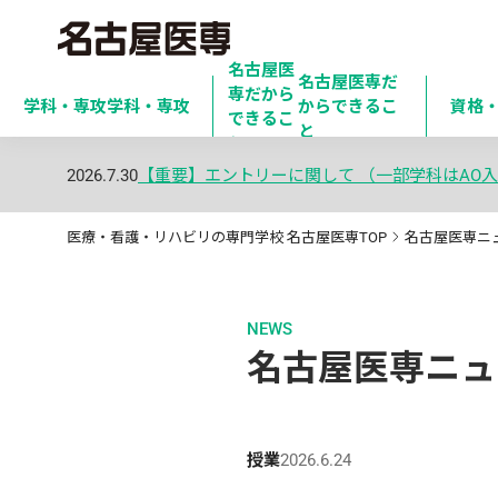
名古屋医
名古屋医専だ
専だから

学科・専攻
学科・専攻
からできるこ
資格
できるこ
と
と
2026.7.30
【重要】エントリーに関して （一部学科はAO入
医療・看護・リハビリの専門学校 名古屋医専TOP
名古屋医専ニ
NEWS
名古屋医専ニュ
授業
2026.6.24