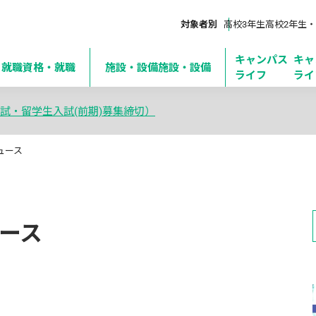
対象者別
高校3年生
高校2年生・
キャンパス
キャ
・就職
資格・就職
施設・設備
施設・設備
ライフ
ライ
試・留学生入試(前期)募集締切）
ュース
ース