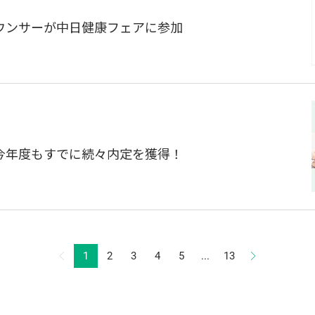
ウンサーが中日健康フェアに参加
今年度もすでに続々内定を獲得！
1
2
3
4
5
...
13