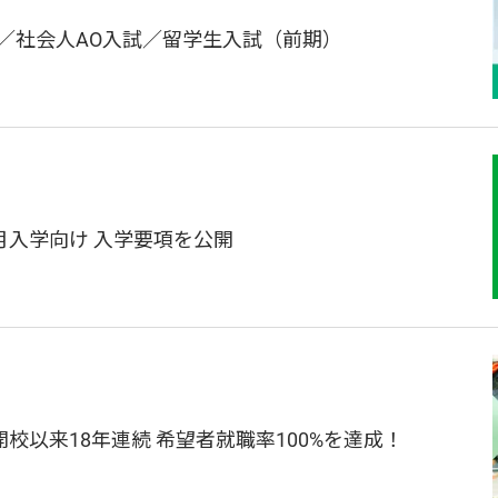
／社会人AO入試／留学生入試（前期）
4月入学向け 入学要項を公開
校以来18年連続 希望者就職率100%を達成！