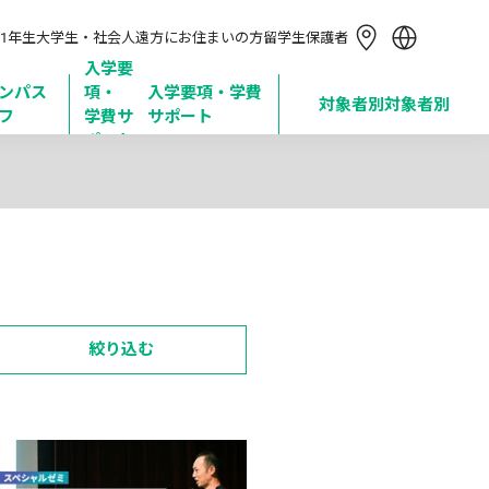
简体中文
1年生
大学生・社会人
遠方にお住まいの方
留学生
保護者
繁體中文
한국어
入学要
ンパス
項・

入学要項・学費
Tiếng Việt
対象者別
対象者別
フ
学費サ
サポート
Bahasa Indonesia
ポート
絞り込む