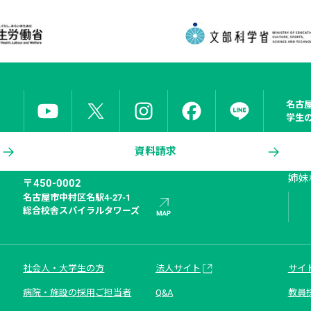
名古
学生
資料請求
姉妹
〒450-0002
名古屋市中村区名駅4-27-1

総合校舎スパイラルタワーズ
社会人・大学生の方
法人サイト
サイ
病院・施設の採用ご担当者
Q&A
教員