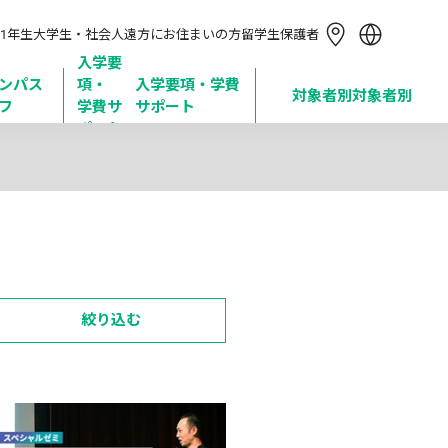
简体中文
1年生
大学生・社会人
遠方にお住まいの方
留学生
保護者
繁體中文
한국어
入学要
ンパス
項・

入学要項・学費
Tiếng Việt
対象者別
対象者別
フ
学費サ
サポート
Bahasa Indonesia
ポート
絞り込む