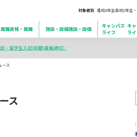
対象者別
高校3年生
高校2年生・
キャンパス
キャ
・就職
資格・就職
施設・設備
施設・設備
ライフ
ライ
試・留学生入試(前期)募集締切）
ュース
ース