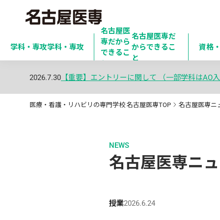
名古屋医
名古屋医専だ
専だから

学科・専攻
学科・専攻
からできるこ
資格
できるこ
と
と
2026.7.30
【重要】エントリーに関して （一部学科はAO入
医療・看護・リハビリの専門学校 名古屋医専TOP
名古屋医専ニ
NEWS
名古屋医専ニュ
授業
2026.6.24