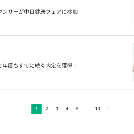
ウンサーが中日健康フェアに参加
今年度もすでに続々内定を獲得！
1
2
3
4
5
...
13