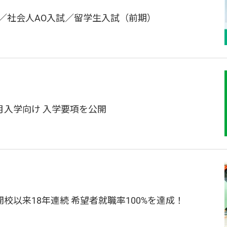
／社会人AO入試／留学生入試（前期）
4月入学向け 入学要項を公開
校以来18年連続 希望者就職率100%を達成！