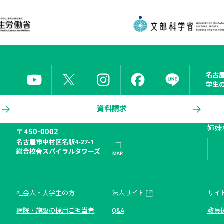
名古
学生
資料請求
姉妹
〒450-0002
名古屋市中村区名駅4-27-1

総合校舎スパイラルタワーズ
社会人・大学生の方
法人サイト
サイ
病院・施設の採用ご担当者
Q&A
教員