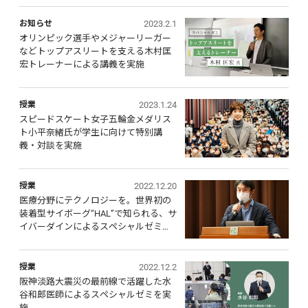
別講義を実施
2023.2.1
お知らせ
オリンピック選手やメジャーリーガー
などトップアスリートを支える木村匡
宏トレーナーによる講義を実施
2023.1.24
授業
スピードスケート女子五輪金メダリス
ト小平奈緒氏が学生に向けて特別講
義・対談を実施
2022.12.20
授業
医療分野にテクノロジーを。世界初の
装着型サイボーグ“HAL”で知られる、サ
イバーダインによるスペシャルゼミを
実施
2022.12.2
授業
阪神淡路大震災の最前線で活躍した水
谷和郎医師によるスペシャルゼミを実
施