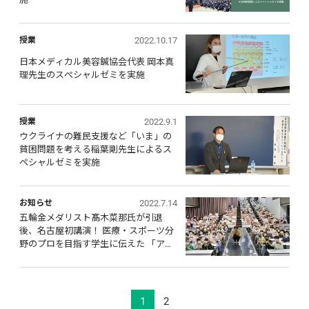
2022.10.17
授業
日本メディカル美容鍼協会代表 岡本真
理先生のスぺシャルゼミを実施
2022.9.1
授業
ウクライナの難民支援など「いま」の
貧困問題を考える稲葉剛先生によるス
ペシャルゼミを実施
2022.7.14
お知らせ
五輪金メダリスト髙木菜那氏が引退
後、名古屋初講演！ 医療・スポーツ分
野のプロを目指す学生に伝えた 「アス
リートを支える医療人に、大切にして
ほしいこと」
1
2