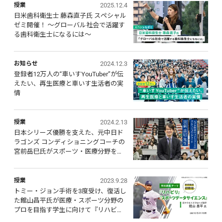
2025.12.4
授業
日米歯科衛生士 藤森直子氏 スペシャル
ゼミ開催！ ～グローバル社会で活躍す
る歯科衛生士になるには～
2024.12.3
お知らせ
登録者12万人の“車いすYouTuber”が伝
えたい、再生医療と車いす生活者の実
情
2024.2.13
授業
日本シリーズ優勝を支えた、元中日ド
ラゴンズ コンディショニングコーチの
宮前岳巳氏がスポーツ・医療分野を目
指す学生に向けて特別講義・対談を実
施
2023.9.28
授業
トミー・ジョン手術を3度受け、復活し
た館山昌平氏が医療・スポーツ分野の
プロを目指す学生に向けて『リハビ
リ』『スポーツデータサイエンス』特