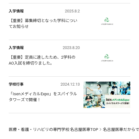
2025.8.2
入学情報
【重要】募集締切となった学科につい
てお知らせ
2023.8.20
入学情報
【重要】定員に達したため、2学科の
AO入試を締切りました。
2024.12.13
学校行事
「IsenメディカルExpo」をスパイラル
タワーズで開催！
医療・看護・リハビリの専門学校 名古屋医専TOP
名古屋医専だから