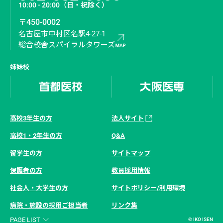
10:00 - 20:00
（日・祝除く）
〒450-0002
名古屋市中村区名駅4-27-1
総合校舎スパイラルタワーズ
姉妹校
高校3年生の方
法人サイト
高校1・2年生の方
Q&A
留学生の方
サイトマップ
保護者の方
教員採用情報
社会人・大学生の方
サイトポリシー/利用環境
病院・施設の採用ご担当者
リンク集
PAGE LIST
© IKO ISEN
資料請求
オープンキャンパス