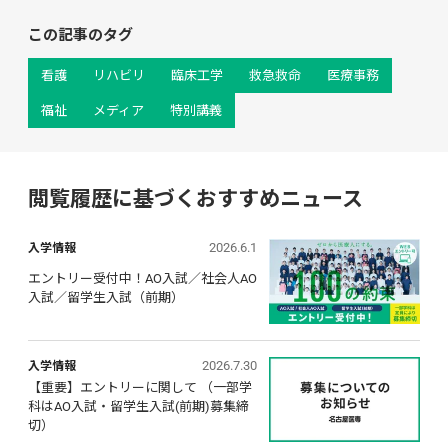
この記事のタグ
看護
リハビリ
臨床工学
救急救命
医療事務
福祉
メディア
特別講義
閲覧履歴に基づくおすすめニュース
2026.6.1
入学情報
エントリー受付中！AO入試／社会人AO
入試／留学生入試（前期）
2026.7.30
入学情報
【重要】エントリーに関して （一部学
科はAO入試・留学生入試(前期)募集締
切）