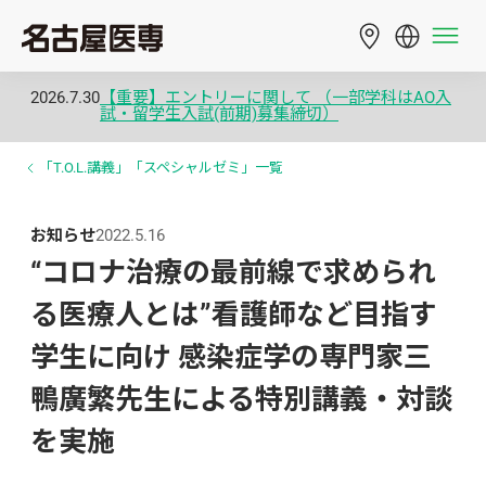
2026.7.30
【重要】エントリーに関して （一部学科はAO入
試・留学生入試(前期)募集締切）
「T.O.L.講義」「スペシャルゼミ」一覧
お知らせ
2022.5.16
“コロナ治療の最前線で求められ
る医療人とは”看護師など目指す
学生に向け 感染症学の専門家三
鴨廣繁先生による特別講義・対談
を実施