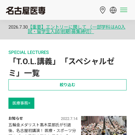
2026.7.30
【重要】エントリーに関して （一部学科はAO入
試・留学生入試(前期)募集締切）
SPECIAL LECTURES
「T.O.L.講義」「スペシャルゼ
ミ」一覧
絞り込む
医療事務
2022.7.14
お知らせ
五輪金メダリスト髙木菜那氏が引退
後、名古屋初講演！ 医療・スポーツ分