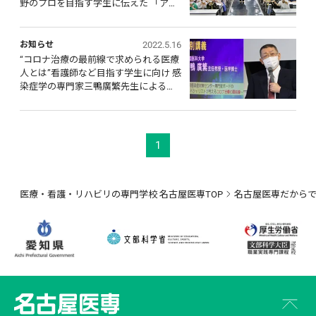
野のプロを目指す学生に伝えた 「アス
リートを支える医療人に、大切にして
ほしいこと」
2022.5.16
お知らせ
“コロナ治療の最前線で求められる医療
人とは”看護師など目指す学生に向け 感
染症学の専門家三鴨廣繁先生による特
別講義・対談を実施
1
医療・看護・リハビリの専門学校 名古屋医専TOP
名古屋医専だから