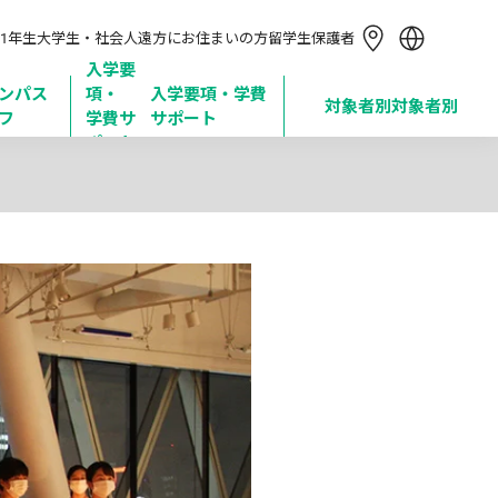
简体中文
1年生
大学生・社会人
遠方にお住まいの方
留学生
保護者
繁體中文
한국어
入学要
ンパス
項・

入学要項・学費
Tiếng Việt
対象者別
対象者別
フ
学費サ
サポート
Bahasa Indonesia
ポート