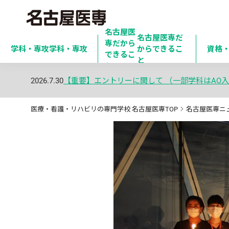
名古屋医
名古屋医専だ
専だから

学科・専攻
学科・専攻
からできるこ
資格
できるこ
と
と
2026.7.30
【重要】エントリーに関して （一部学科はAO入
医療・看護・リハビリの専門学校 名古屋医専TOP
名古屋医専ニ