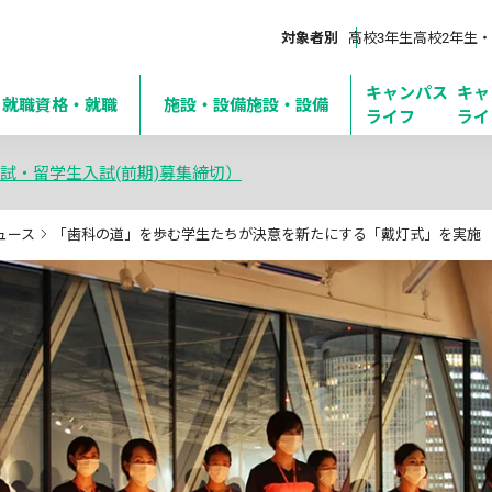
対象者別
高校3年生
高校2年生・
キャンパス
キャ
・就職
資格・就職
施設・設備
施設・設備
ライフ
ライ
試・留学生入試(前期)募集締切）
ュース
「歯科の道」を歩む学生たちが決意を新たにする「戴灯式」を実施