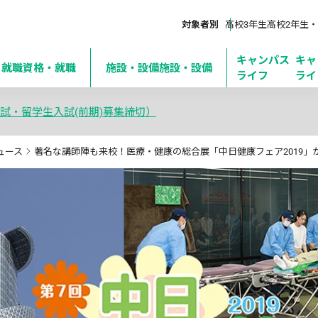
対象者別
高校3年生
高校2年生・
キャンパス
キャ
・就職
資格・就職
施設・設備
施設・設備
ライフ
ライ
試・留学生入試(前期)募集締切）
ュース
著名な講師陣も来校！医療・健康の総合展「中日健康フェア2019」