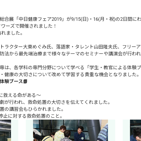
展「中日健康フェア2019」が9/15(日)・16(月・祝)の2日間にわ
ワーズで開催されました！

訪れました。

トラクター大東めぐみ氏、落語家・タレント山田隆夫氏、フリーア
防法から最先端治療まで様々なテーマのセミナーや講演会が行われ
専は、各学科の専門分野について学べる「学生・教官による体験ブ
・健康の大切さについて改めて学習する貴重な機会となりました
体験ブース📗
に救える命がある～

劇が行われ、救命処置の大切さを伝えてくれました。

置の講習会もひらかれました。

吸停止に対する救命処置のこと。