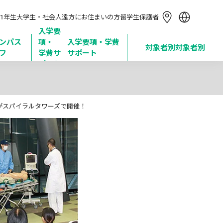
简体中文
1年生
大学生・社会人
遠方にお住まいの方
留学生
保護者
繁體中文
한국어
入学要
ンパス
項・

入学要項・学費
Tiếng Việt
対象者別
対象者別
フ
学費サ
サポート
Bahasa Indonesia
ポート
がスパイラルタワーズで開催！