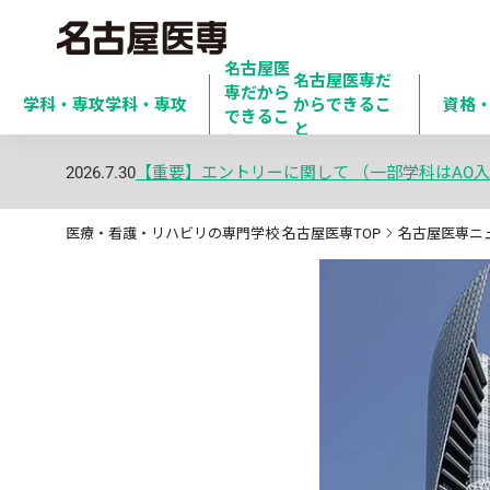
名古屋医
名古屋医専だ
専だから

学科・専攻
学科・専攻
からできるこ
資格
できるこ
と
と
2026.7.30
【重要】エントリーに関して （一部学科はAO入
医療・看護・リハビリの専門学校 名古屋医専TOP
名古屋医専ニ