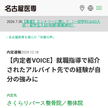
2026.7.30
【重要】エントリーに関して （一部学科はAO入
試・留学生入試(前期)募集締切）
名古屋医専を選んだ「先輩の声」
内定速報
2024.12.18
【内定者VOICE】就職指導で紹介
されたアルバイト先での経験が自
分の強みに
内定先
さくらリバース整骨院／整体院