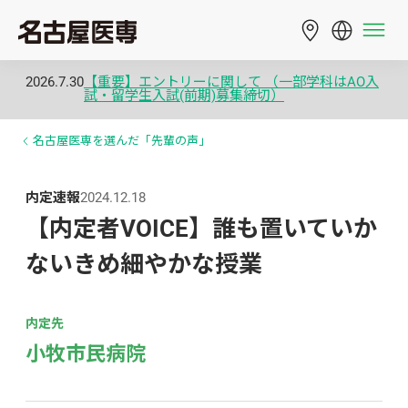
2026.7.30
【重要】エントリーに関して （一部学科はAO入
試・留学生入試(前期)募集締切）
名古屋医専を選んだ「先輩の声」
内定速報
2024.12.18
【内定者VOICE】誰も置いていか
ないきめ細やかな授業
内定先
小牧市民病院