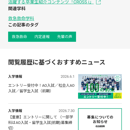
活躍する卒業生紹介コンテンツ「CROSS i」
関連学科
救急救命学科
この記事のタグ
救急救命
内定速報
先輩の声
閲覧履歴に基づくおすすめニュース
2026.6.1
入学情報
エントリー受付中！AO入試／社会人AO
入試／留学生入試（前期）
2026.7.30
入学情報
【重要】エントリーに関して （一部学
科はAO入試・留学生入試(前期)募集締
切）