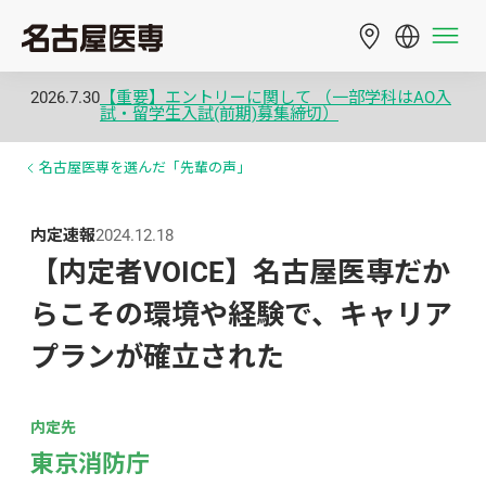
2026.7.30
【重要】エントリーに関して （一部学科はAO入
試・留学生入試(前期)募集締切）
名古屋医専を選んだ「先輩の声」
内定速報
2024.12.18
【内定者VOICE】名古屋医専だか
らこその環境や経験で、キャリア
プランが確立された
内定先
東京消防庁