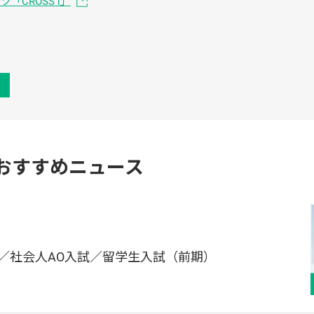
CROSS i」
声
おすすめニュース
／社会人AO入試／留学生入試（前期）