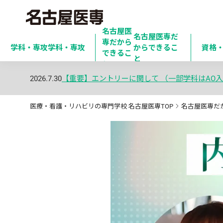
名古屋医
名古屋医専だ
専だから

学科・専攻
学科・専攻
からできるこ
資格
できるこ
と
と
2026.7.30
【重要】エントリーに関して （一部学科はAO入
医療・看護・リハビリの専門学校 名古屋医専TOP
名古屋医専だ