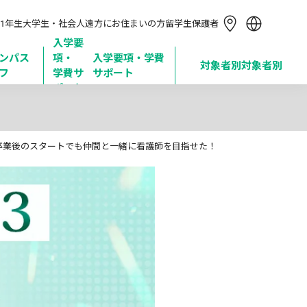
简体中文
1年生
大学生・社会人
遠方にお住まいの方
留学生
保護者
繁體中文
한국어
入学要
ンパス
項・

入学要項・学費
Tiếng Việt
対象者別
対象者別
フ
学費サ
サポート
Bahasa Indonesia
ポート
学卒業後のスタートでも仲間と一緒に看護師を目指せた！