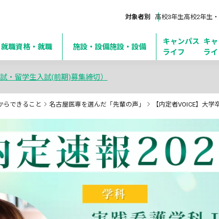
対象者別
高校3年生
高校2年生・
キャンパス
キャ
・就職
資格・就職
施設・設備
施設・設備
ライフ
ライ
試・留学生入試(前期)募集締切）
からできること
名古屋医専を選んだ「先輩の声」
【内定者VOICE】大