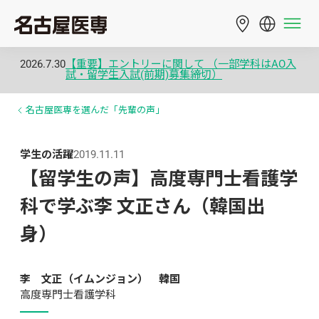
2026.7.30
【重要】エントリーに関して （一部学科はAO入
試・留学生入試(前期)募集締切）
名古屋医専を選んだ「先輩の声」
学生の活躍
2019.11.11
【留学生の声】高度専門士看護学
科で学ぶ李 文正さん（韓国出
身）
李　文正（イムンジョン）　韓国
高度専門士看護学科