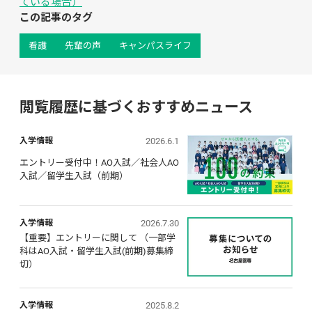
ている場合）
この記事のタグ
看護
先輩の声
キャンパスライフ
閲覧履歴に基づくおすすめニュース
2026.6.1
入学情報
エントリー受付中！AO入試／社会人AO
入試／留学生入試（前期）
2026.7.30
入学情報
【重要】エントリーに関して （一部学
科はAO入試・留学生入試(前期)募集締
切）
2025.8.2
入学情報