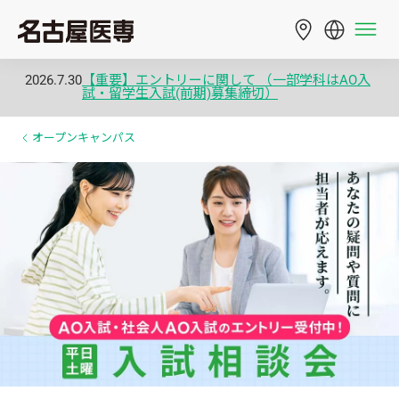
2026.7.30
【重要】エントリーに関して （一部学科はAO入
試・留学生入試(前期)募集締切）
オープンキャンパス