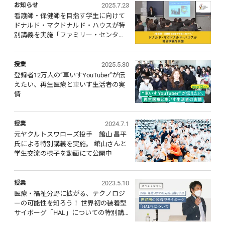
2025.7.23
お知らせ
看護師・保健師を目指す学生に向けて
ドナルド・マクドナルド・ハウスが特
別講義を実施「ファミリー・センター
ド・ケア」の現場から学ぶ
2025.5.30
授業
登録者12万人の“車いすYouTuber”が伝
えたい、再生医療と車いす生活者の実
情
2024.7.1
授業
元ヤクルトスワローズ投手　館山 昌平
氏による特別講義を実施。 館山さんと
学生交流の様子を動画にて公開中
2023.5.10
授業
医療・福祉分野に拡がる、テクノロジ
ーの可能性を知ろう！ 世界初の装着型
サイボーグ「HAL」についての特別講
義を実施