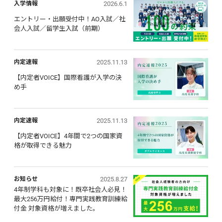
2026.6.1
入学情報
エントリー・出願受付中！AO入試／社
会人入試／留学生入試（前期）
2025.11.13
内定速報
【内定者VOICE】国際看護が入学の決
め手
2025.11.13
内定速報
【内定者VOICE】4年間で2つの国家資
格が取得できる魅力
2025.8.27
お知らせ
4年制学科も対象に！既卒社会人必見！ 
最大256万円給付！専門実践教育訓練給
付金 対象資格が増えました。