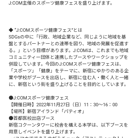
J:COM主催のスポーツ健康フェスを盛り上げます。

◆ “J:COMスポーツ健康フェス”とは

SDGsの中に「行政、地域企業など、同じように地域を基
盤とするパートナーとの連帯を図り、地域の発展を促進す
る。」という目標があります。J:COMは、これまでも地域
コミュニティー団体と連携したブースやワークショップを
併設しています。今回のJ:COMスポーツ健康フェスは、
「スポーツ」「健康」をテーマに、新宿にゆかりのある企
業や学校がブースを出店し、新宿に住む人・働く人と一緒
に、新宿という街を盛り上げることを目的としています。

●J:COMスポーツ健康フェス

【開催日時】2022年11月27日（日）11：30～16：00

【場所】新宿アイランド「パティオ」

●首都医校出店ブース

新宿コクーンタワーに校舎を構える本学は、以下ブースを
用意しイベントを盛り上げます。
