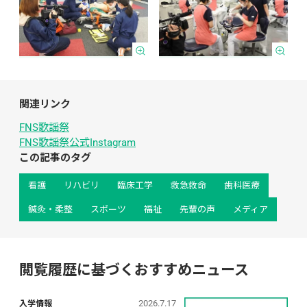
関連リンク
FNS歌謡祭
FNS歌謡祭公式Instagram
この記事のタグ
看護
リハビリ
臨床工学
救急救命
歯科医療
鍼灸・柔整
スポーツ
福祉
先輩の声
メディア
閲覧履歴に基づくおすすめニュース
2026.7.17
入学情報