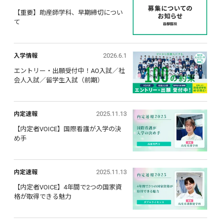
【重要】助産師学科、早期締切につい
て
2026.6.1
入学情報
エントリー・出願受付中！AO入試／社
会人入試／留学生入試（前期）
2025.11.13
内定速報
【内定者VOICE】国際看護が入学の決
め手
2025.11.13
内定速報
【内定者VOICE】4年間で2つの国家資
格が取得できる魅力