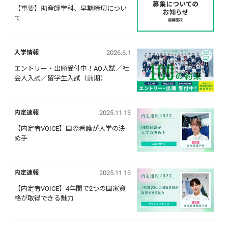
【重要】助産師学科、早期締切につい
て
2026.6.1
入学情報
エントリー・出願受付中！AO入試／社
会人入試／留学生入試（前期）
2025.11.13
内定速報
【内定者VOICE】国際看護が入学の決
め手
2025.11.13
内定速報
【内定者VOICE】4年間で2つの国家資
格が取得できる魅力