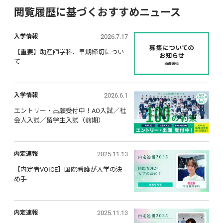
閲覧履歴に基づくおすすめニュース
2026.7.17
入学情報
【重要】助産師学科、早期締切につい
て
2026.6.1
入学情報
エントリー・出願受付中！AO入試／社
会人入試／留学生入試（前期）
2025.11.13
内定速報
【内定者VOICE】国際看護が入学の決
め手
2025.11.13
内定速報