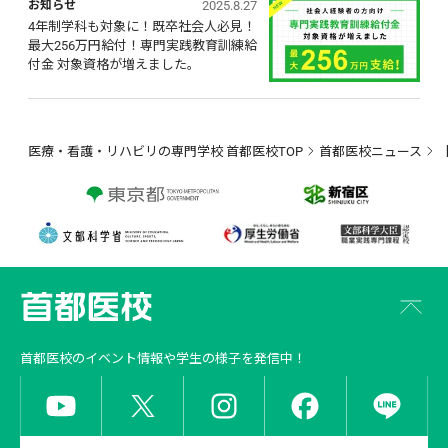
2025.8.27
お知らせ
4年制学科も対象に！既卒社会人必見！ 
最大256万円給付！専門実践教育訓練給
付金 対象資格が増えました。
医療・看護・リハビリの専門学校 首都医校TOP
首都医校ニュース
首都医校
のイベント情報や学生の様子を発信中！