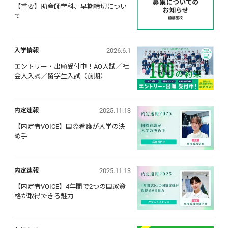
【重要】助産師学科、早期締切につい
て
2026.6.1
入学情報
エントリー・出願受付中！AO入試／社
会人入試／留学生入試（前期）
2025.11.13
内定速報
【内定者VOICE】国際看護が入学の決
め手
2025.11.13
内定速報
【内定者VOICE】4年間で2つの国家資
格が取得できる魅力