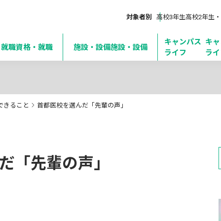
対象者別
高校3年生
高校2年生・
キャンパス
キャ
・就職
資格・就職
施設・設備
施設・設備
ライフ
ライ
できること
首都医校を選んだ「先輩の声」
だ「先輩の声」