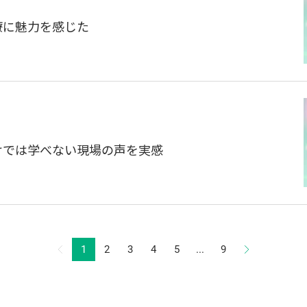
医療に魅力を感じた
だけでは学べない現場の声を実感
1
2
3
4
5
...
9