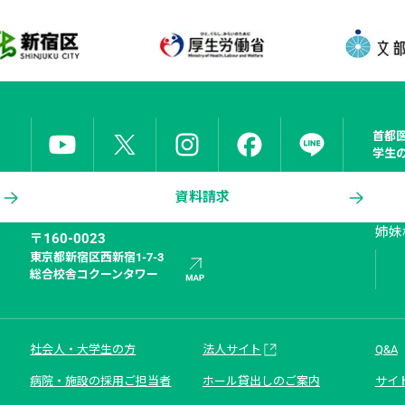
首都
学生
資料請求
姉妹
〒160-0023
東京都新宿区西新宿1-7-3

総合校舎コクーンタワー
社会人・大学生の方
法人サイト
Q&A
病院・施設の採用ご担当者
ホール貸出しのご案内
サイ