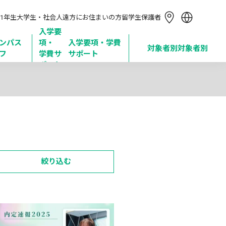
简体中文
1年生
大学生・社会人
遠方にお住まいの方
留学生
保護者
繁體中文
한국어
入学要
ンパス
項・

入学要項・学費
Tiếng Việt
対象者別
対象者別
フ
学費サ
サポート
Bahasa Indonesia
ポート
絞り込む