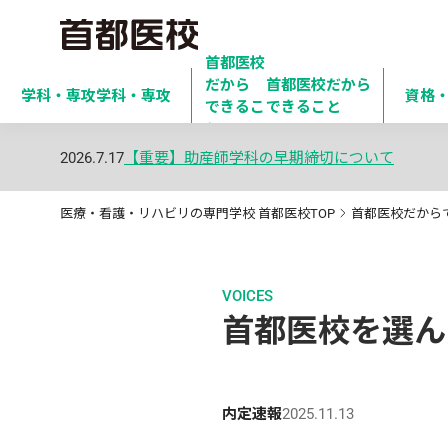
首都医校
だから

首都医校だから
学科・専攻
学科・専攻
資格
できるこ
できること
と
2026.7.17
【重要】助産師学科の早期締切について
医療・看護・リハビリの専門学校 首都医校TOP
首都医校だから
VOICES
首都医校を選ん
内定速報
2025.11.13