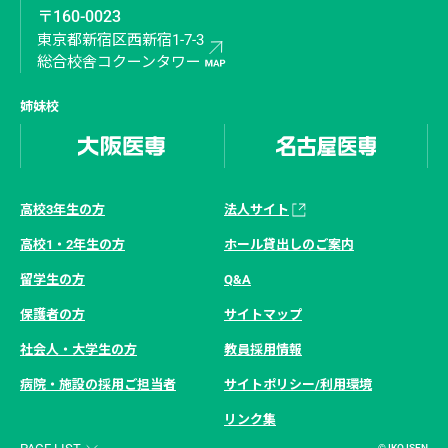
〒160-0023
東京都新宿区西新宿1-7-3
総合校舎コクーンタワー
姉妹校
高校3年生の方
法人サイト
高校1・2年生の方
ホール貸出しのご案内
留学生の方
Q&A
保護者の方
サイトマップ
社会人・大学生の方
教員採用情報
病院・施設の採用ご担当者
サイトポリシー/利用環境
リンク集
© IKO ISEN