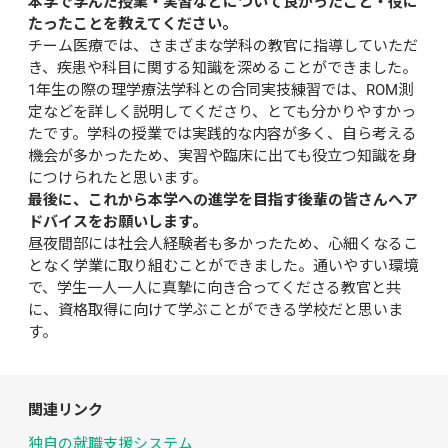
本学で学んだ授業・実習などについて良かったこと・役に
たったことを教えてください。
チーム医療では、さまざまな学科の教官に指導していただ
き、疾患や科目に関する知識を深めることができました。
1年生の際の理学療法学科との合同実技練習では、ROM測
定などを詳しく説明してくださり、とても分かりやすかっ
たです。学科の授業では実践的な内容が多く、自ら考える
機会が多かったため、実習や臨床に出ても役立つ知識を身
につけられたと思います。
最後に、これから本学への進学を目指す後輩の皆さんへア
ドバイスをお願いします。
昼夜間部には社会人経験者も多かったため、心細くなるこ
となく学業に取り組むことができました。通いやすい環境
で、学生一人一人に真摯に向き合ってくださる教官と共
に、資格取得に向けて学ぶことができる学校だと思いま
す。
関連リンク
独自の就職支援システム