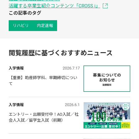
活躍する卒業生紹介コンテンツ「CROSS i」
この記事のタグ
リハビリ
内定速報
閲覧履歴に基づくおすすめニュース
2026.7.17
入学情報
【重要】助産師学科、早期締切につい
て
2026.6.1
入学情報
エントリー・出願受付中！AO入試／社
会人入試／留学生入試（前期）