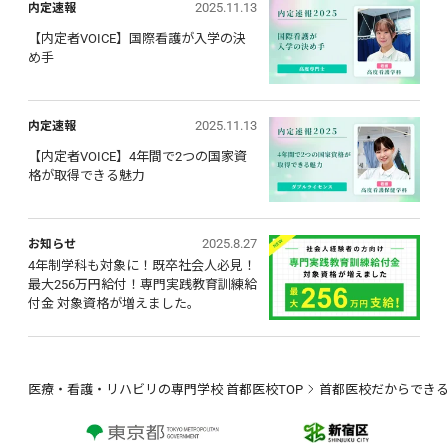
2025.11.13
内定速報
【内定者VOICE】国際看護が入学の決
め手
2025.11.13
内定速報
【内定者VOICE】4年間で2つの国家資
格が取得できる魅力
2025.8.27
お知らせ
4年制学科も対象に！既卒社会人必見！ 
最大256万円給付！専門実践教育訓練給
付金 対象資格が増えました。
医療・看護・リハビリの専門学校 首都医校TOP
首都医校だからでき