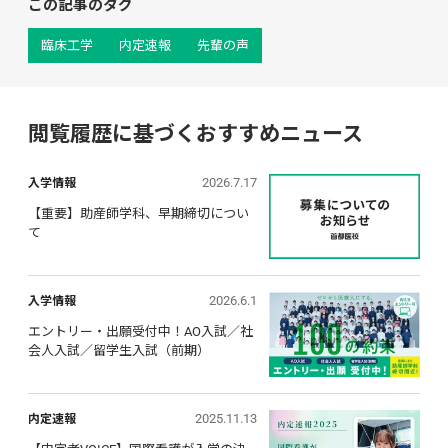
この記事のタグ
臨床工学
内定速報
先輩の声
閲覧履歴に基づくおすすめニュース
2026.7.17
入学情報
【重要】助産師学科、早期締切につい
て
2026.6.1
入学情報
エントリー・出願受付中！AO入試／社
会人入試／留学生入試（前期）
2025.11.13
内定速報