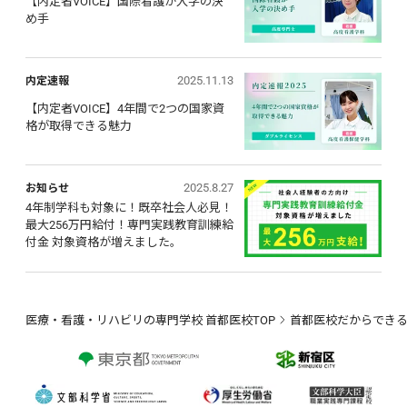
【内定者VOICE】国際看護が入学の決
め手
2025.11.13
内定速報
【内定者VOICE】4年間で2つの国家資
格が取得できる魅力
2025.8.27
お知らせ
4年制学科も対象に！既卒社会人必見！ 
最大256万円給付！専門実践教育訓練給
付金 対象資格が増えました。
医療・看護・リハビリの専門学校 首都医校TOP
首都医校だからでき