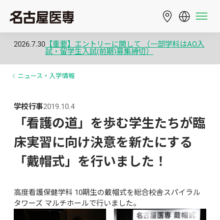
2026.7.30
【重要】エントリーに関して （一部学科はAO入
試・留学生入試(前期)募集締切）
ニュース・入学情報
学校行事
2019.10.4
「看護の道」を歩む学生たちが臨
床実習に向け決意を新たにする
「戴帽式」を行いました！
高度看護保健学科 10期生の戴帽式を総合校舎スパイラル
タワーズ マルチホールで行いました。