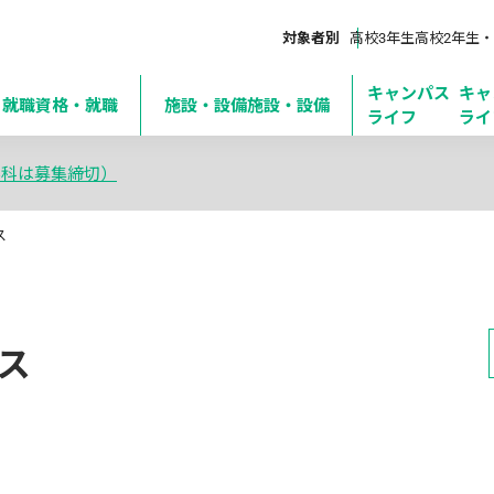
対象者別
高校3年生
高校2年生・
キャンパス
キャ
・就職
資格・就職
施設・設備
施設・設備
ライフ
ライ
学科は募集締切）
ス
ス