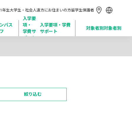
简体中文
1年生
大学生・社会人
遠方にお住まいの方
留学生
保護者
繁體中文
한국어
入学要
ンパス
項・

入学要項・学費
Tiếng Việt
対象者別
対象者別
フ
学費サ
サポート
Bahasa Indonesia
ポート
絞り込む