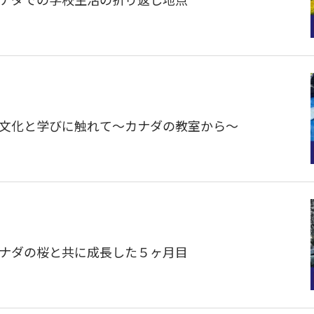
】カナダでの学校生活の折り返し地点
声】異文化と学びに触れて～カナダの教室から～
】カナダの桜と共に成長した５ヶ月目