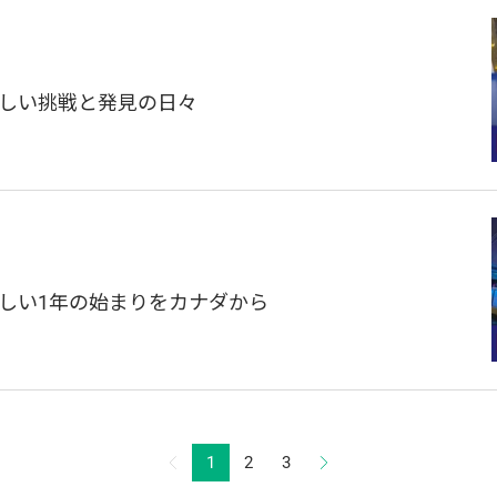
】新しい挑戦と発見の日々
】新しい1年の始まりをカナダから
1
2
3