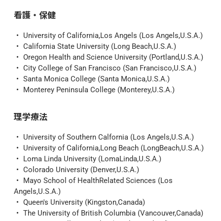
看護・保健
University of California,Los Angels (Los Angels,U.S.A.)
California State University (Long Beach,U.S.A.)
Oregon Health and Science University (Portland,U.S.A.)
City College of San Francisco (San Francisco,U.S.A.)
Santa Monica College (Santa Monica,U.S.A.)
Monterey Peninsula College (Monterey,U.S.A.)
理学療法
University of Southern Calfornia (Los Angels,U.S.A.)
University of California,Long Beach (LongBeach,U.S.A.)
Loma Linda University (LomaLinda,U.S.A.)
Colorado University (Denver,U.S.A.)
Mayo School of HealthRelated Sciences (Los 
Angels,U.S.A.)
Queen's University (Kingston,Canada)
The University of British Columbia (Vancouver,Canada)