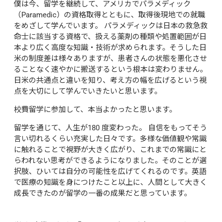
僕は今、留学を継続して、アメリカでパラメディック
（Paramedic）の資格取得とともに、取得後現地での就職
をめざして学んでいます。 パラメディックは日本の救急救
命士に該当する資格で、扱える薬剤の種類や処置範囲が日
本より広く高度な知識・技術が求められます。そうした日
米の制度差は様々ありますが、患者さんの状態を悪化させ
ることなく速やかに搬送するという根本は変わりません。
日米の共通点と違いを知り、考え方の幅を広げるという視
点を大切にして学んでいきたいと思います。
校費留学に参加して、本当よかったと思います。
留学を通じて、人生が180 度変わった。 自信をもってそう
言い切れるくらい充実した日々です。多様な価値観や常識
に触れることで視野が大きく広がり、これまでの常識にと
らわれない思考ができるようになりました。そのことが選
択肢、ひいては自分の可能性を広げてくれるのです。英語
で医療の知識を身につけたこと以上に、人間として大きく
成長できたのが留学の一番の成果だと思っています。