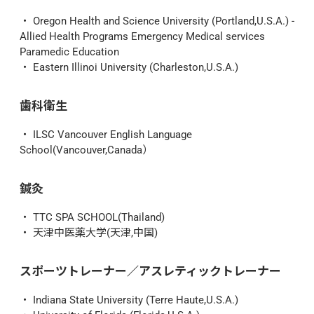
Oregon Health and Science University (Portland,U.S.A.) - 
Allied Health Programs Emergency Medical services 
Paramedic Education
Eastern Illinoi University (Charleston,U.S.A.)
歯科衛生
ILSC Vancouver English Language 
School(Vancouver,Canada）
鍼灸
TTC SPA SCHOOL(Thailand)
天津中医薬大学(天津,中国)
スポーツトレーナー／アスレティックトレーナー
Indiana State University (Terre Haute,U.S.A.)