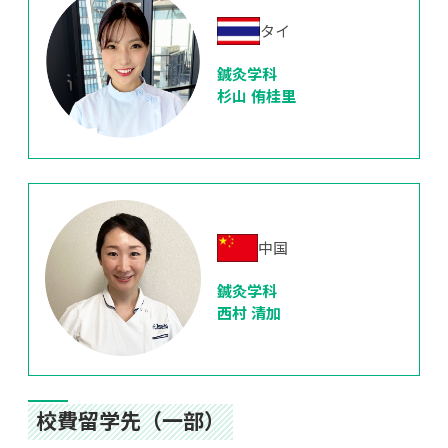
タイ
鍼灸学科
杉山 侑桂里
中国
鍼灸学科
西村 清加
校費留学先（一部）