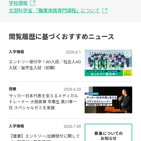
学校情報
文部科学省 「職業実践専門課程」について
閲覧履歴に基づくおすすめニュース
2026.6.1
入学情報
エントリー受付中！AO入試／社会人AO
入試／留学生入試（前期）
2026.6.23
授業
サッカー日本代表を支えるメディカル
トレーナー 大阪医専 卒業生 黒川孝一
氏 スペシャルゼミを実施
2026.7.30
入学情報
【重要】エントリー/出願受付に関して 