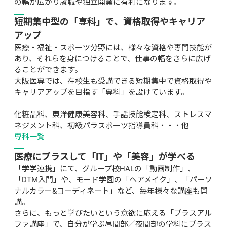
の幅が広がり就職や独立開業に有利になります。
短期集中型の「専科」で、資格取得やキャリア
アップ
医療・福祉・スポーツ分野には、様々な資格や専門技能が
あり、それらを身につけることで、仕事の幅をさらに広げ
ることができます。

大阪医専では、在校生も受講できる短期集中で資格取得や
キャリアアップを目指す「専科」を設けています。

化粧品科、東洋健康美容科、手話技能検定科、ストレスマ
ネジメント科、初級パラスポーツ指導員科・・・他
専科一覧
医療にプラスして「IT」や「美容」が学べる
「学学連携」にて、グループ校HALの「動画制作」、
「DTM入門」や、モード学園の「ヘアメイク」、「パーソ
ナルカラー&コーディネート」など、毎年様々な講座も開
講。

さらに、もっと学びたいという意欲に応える「プラスアル
ファ講座」で、自分が学ぶ昼間部／夜間部の学科にプラス