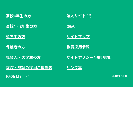
高校3年生の方
法人サイト
高校1・2年生の方
Q&A
留学生の方
サイトマップ
保護者の方
教員採用情報
社会人・大学生の方
サイトポリシー/利用環境
病院・施設の採用ご担当者
リンク集
PAGE LIST
© IKO ISEN
学科・専攻
看護
昼間部
高度看護学科
 [
4年制
]