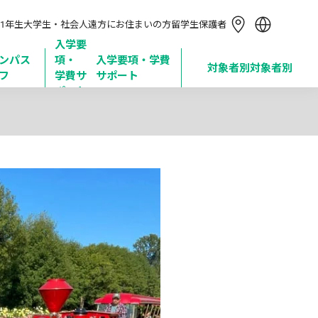
简体中文
1年生
大学生・社会人
遠方にお住まいの方
留学生
保護者
繁體中文
한국어
入学要
ンパス
項・

入学要項・学費
Tiếng Việt
対象者別
対象者別
フ
学費サ
サポート
Bahasa Indonesia
ポート