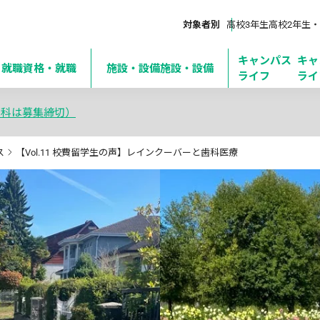
対象者別
高校3年生
高校2年生・
キャンパス
キャ
・就職
資格・就職
施設・設備
施設・設備
ライフ
ライ
学科は募集締切）
ス
【Vol.11 校費留学生の声】レインクーバーと歯科医療