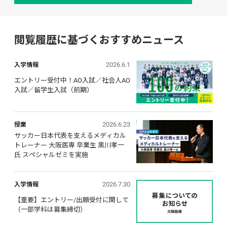
閲覧履歴に基づくおすすめニュース
2026.6.1
入学情報
エントリー受付中！AO入試／社会人AO
入試／留学生入試（前期）
2026.6.23
授業
サッカー日本代表を支えるメディカル
トレーナー 大阪医専 卒業生 黒川孝一
氏 スペシャルゼミを実施
2026.7.30
入学情報
【重要】エントリー/出願受付に関して 
（一部学科は募集締切）