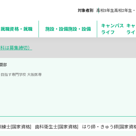
対象者別
高校3年生
高校2年生・
キャンパス
キャ
・就職
資格・就職
施設・設備
施設・設備
ライフ
ライ
学科は募集締切）
間部
目指す専門学校 大阪医専
練士[国家資格]
歯科衛生士[国家資格]
はり師・きゅう師[国家資格