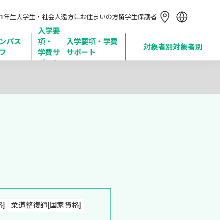
简体中文
1年生
大学生・社会人
遠方にお住まいの方
留学生
保護者
繁體中文
한국어
入学要
ンパス
項・

入学要項・学費
Tiếng Việt
対象者別
対象者別
フ
学費サ
サポート
Bahasa Indonesia
ポート
]
柔道整復師[国家資格]