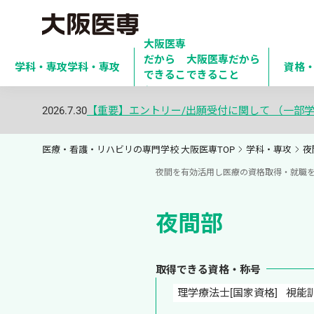
大阪医専
だから

大阪医専だから
学科・専攻
学科・専攻
資格
できるこ
できること
と
2026.7.30
【重要】エントリー/出願受付に関して （一部
医療・看護・リハビリの専門学校 大阪医専TOP
学科・専攻
夜
夜間を有効活用し医療の資格取得・就職を
夜間部
取得できる資格・称号
理学療法士[国家資格]
視能訓