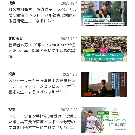
2025.12.4
授業
日米歯科衛生士 藤森直子氏 スペシャル
ゼミ開催！ ～グローバル社会で活躍す
る歯科衛生士になるには～
2024.12.3
お知らせ
登録者12万人の“車いすYouTuber”が伝
えたい、再生医療と車いす生活者の実
情
2024.2.6
授業
メジャーリーガー藤浪選手の専属トレ
ーナー／マッサージセラピスト・木下
喜雄先生によるスペシャルゼミ！
2023.9.28
授業
トミー・ジョン手術を3度受け、復活し
た館山昌平氏が医療・スポーツ分野の
プロを目指す学生に向けて『リハビ
リ』『スポーツデータサイエンス』特