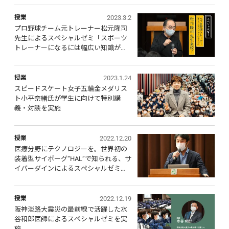
別講義を実施
2023.3.2
授業
プロ野球チーム元トレーナー松元隆司
先生によるスペシャルゼミ「スポーツ
トレーナーになるには幅広い知識が必
要不可欠！」
2023.1.24
授業
スピードスケート女子五輪金メダリス
ト小平奈緒氏が学生に向けて特別講
義・対談を実施
2022.12.20
授業
医療分野にテクノロジーを。世界初の
装着型サイボーグ“HAL”で知られる、サ
イバーダインによるスペシャルゼミを
実施
2022.12.19
授業
阪神淡路大震災の最前線で活躍した水
谷和郎医師によるスペシャルゼミを実
施