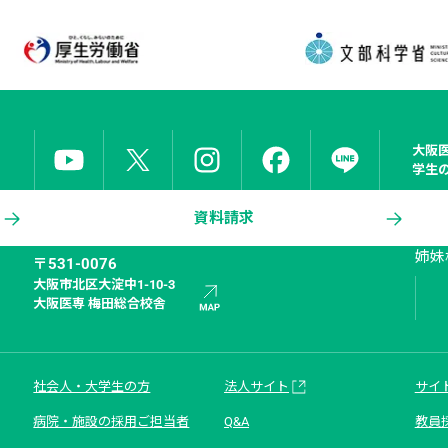
大阪
学生
資料請求
姉妹
〒531-0076
大阪市北区大淀中1-10-3

大阪医専 梅田総合校舎
社会人・大学生の方
法人サイト
サイ
病院・施設の採用ご担当者
Q&A
教員