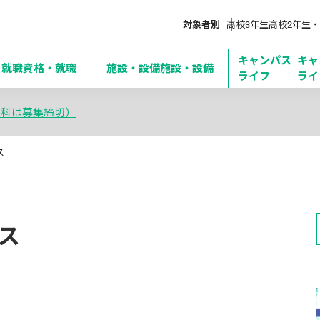
対象者別
高校3年生
高校2年生・
キャンパス
キャ
・就職
資格・就職
施設・設備
施設・設備
ライフ
ライ
学科は募集締切）
ス
ス