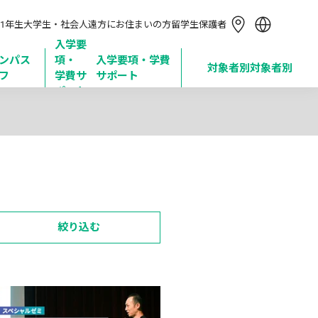
简体中文
1年生
大学生・社会人
遠方にお住まいの方
留学生
保護者
繁體中文
한국어
入学要
ンパス
項・

入学要項・学費
Tiếng Việt
対象者別
対象者別
フ
学費サ
サポート
Bahasa Indonesia
ポート
絞り込む