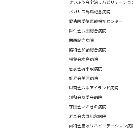
せいふう会宇治リハビリテーショ
ペガサス馬場記念病院
愛徳園愛徳医療福祉センター
医仁会武田総合病院
関西記念病院
協和会加納総合病院
桐葉会木島病院
恵泉会堺平成病院
好寿会美原病院
甲南会六甲アイランド病院
讃和会友愛会病院
守田会いぶきの病院
寿楽会大野記念病院
尚和会宝塚リハビリテーション病