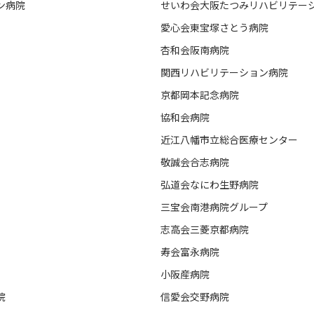
ン病院
せいわ会大阪たつみリハビリテー
愛心会東宝塚さとう病院
杏和会阪南病院
関西リハビリテーション病院
京都岡本記念病院
協和会病院　
近江八幡市立総合医療センター
敬誠会合志病院
弘道会なにわ生野病院
三宝会南港病院グループ
志高会三菱京都病院
寿会富永病院
小阪産病院
院
信愛会交野病院