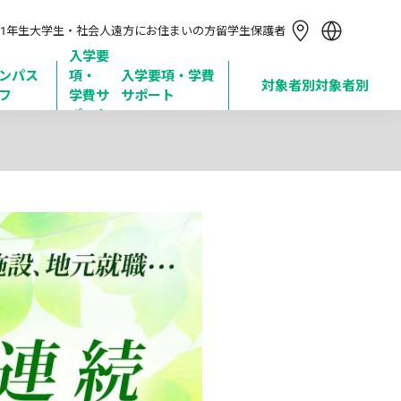
简体中文
1年生
大学生・社会人
遠方にお住まいの方
留学生
保護者
繁體中文
한국어
入学要
ンパス
項・

入学要項・学費
Tiếng Việt
対象者別
対象者別
フ
学費サ
サポート
Bahasa Indonesia
ポート