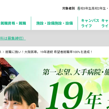
対象者別
高校3年生
高校2年生・
キャンパス
キャ
・就職
資格・就職
施設・設備
施設・設備
ライフ
ライ
学科は募集締切）
ス
就職に強い！大阪医専。19年連続 希望者就職率100%を達成！