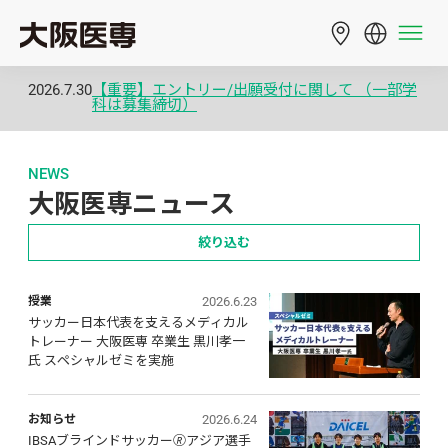
2026.7.30
【重要】エントリー/出願受付に関して （一部学
科は募集締切）
NEWS
大阪医専ニュース
絞り込む
2026.6.23
授業
サッカー日本代表を支えるメディカル
トレーナー 大阪医専 卒業生 黒川孝一
氏 スペシャルゼミを実施
2026.6.24
お知らせ
IBSAブラインドサッカー🄬アジア選手