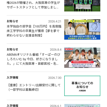
権2026が開催され、大阪医専の学生が
サポートスタッフとして参加しまし
た。
2026.4.21
お知らせ
本学独自の奨学金【100万円】を高度臨
床工学学科の卒業生が獲得【夢を夢で
終わらせない支援金制度】
2026.8.4
お知らせ
ABEMAオリジナル番組「すーぱーのび
しろたいむ by 今日、好きになりまし
た。」にて大阪医専・首都医校・名古
屋医専の学びを紹介！出演メンバーが
医療の仕事に本気チャレンジ
2026.7.30
入学情報
【重要】エントリー/出願受付に関して 
（一部学科は募集締切）
2026.6.1
入学情報