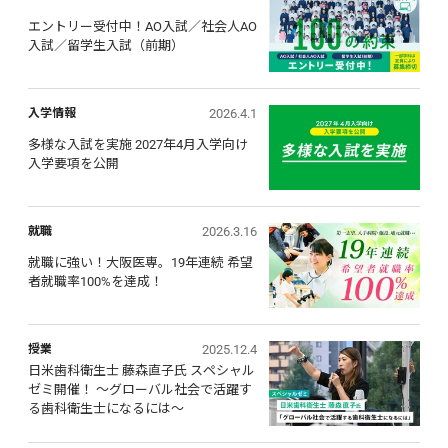
エントリー受付中！AO入試／社会人AO
入試／留学生入試（前期）
2026.4.1
入学情報
多様な入試を実施 2027年4月入学向け 
入学要項を公開
2026.3.16
就職
就職に強い！大阪医専。19年連続 希望
者就職率100%を達成！
2025.12.4
授業
日米歯科衛生士 藤森直子氏 スペシャル
ゼミ開催！ ～グローバル社会で活躍す
る歯科衛生士になるには～