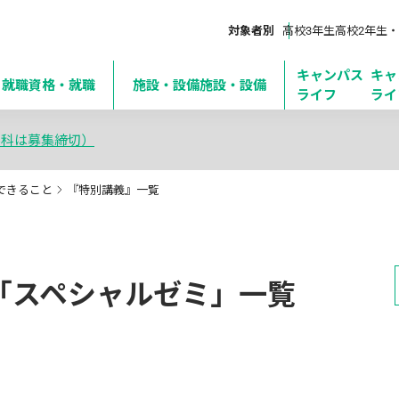
対象者別
高校3年生
高校2年生・
キャンパス
キャ
・就職
資格・就職
施設・設備
施設・設備
ライフ
ライ
学科は募集締切）
できること
『特別講義』一覧
義」「スペシャルゼミ」一覧