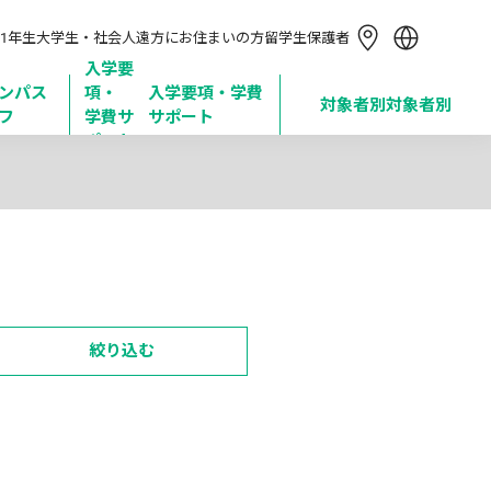
简体中文
1年生
大学生・社会人
遠方にお住まいの方
留学生
保護者
繁體中文
한국어
入学要
ンパス
項・

入学要項・学費
Tiếng Việt
対象者別
対象者別
フ
学費サ
サポート
Bahasa Indonesia
ポート
絞り込む