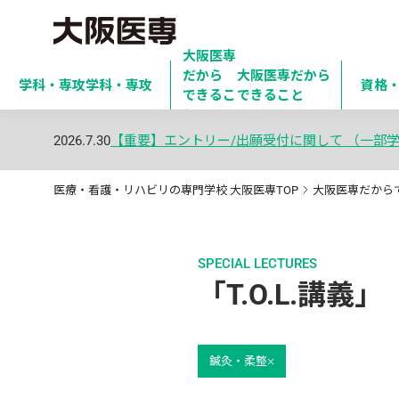
大阪医専
だから

大阪医専だから
学科・専攻
学科・専攻
資格
できるこ
できること
と
2026.7.30
【重要】エントリー/出願受付に関して （一部
医療・看護・リハビリの専門学校 大阪医専TOP
大阪医専だから
SPECIAL LECTURES
「T.O.L.講
鍼灸・柔整