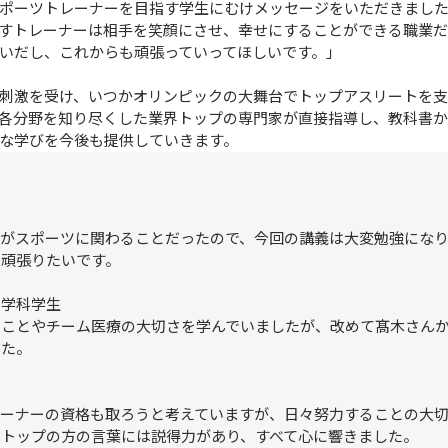
ポーツトレーナーを目指す学生にむけメッセージをいただきまし
すトレーナーは相手を笑顔にさせ、幸せにすることができる職業だ
いだし、これからも頑張っていってほしいです。」

刺激を受け、いつかオリンピックの大舞台でトップアスリートを
各分野を知り尽くした業界トップの専門家が直接指導し、教科書
な学びを今後も提供していきます。
けがスポーツに関わることだったので、今回の講義は大変勉強にな
頑張りたいです。

学科学生

ることやチーム医療の大切さを学んでいましたが、改めて髙木さん
た。

レーナーの資格も取ろうと考えていますが、日々努力することの大
たトップの方の言葉には説得力があり、すべて心に響きました。