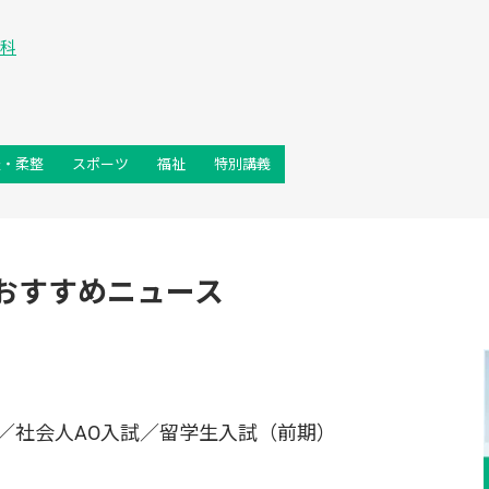
学科
灸・柔整
スポーツ
福祉
特別講義
おすすめニュース
／社会人AO入試／留学生入試（前期）