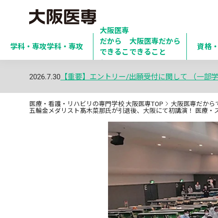
大阪医専
だから

大阪医専だから
学科・専攻
学科・専攻
資格
できるこ
できること
と
2026.7.30
【重要】エントリー/出願受付に関して （一部
医療・看護・リハビリの専門学校 大阪医専TOP
大阪医専だから
五輪金メダリスト髙木菜那氏が引退後、大阪にて初講演！ 医療・