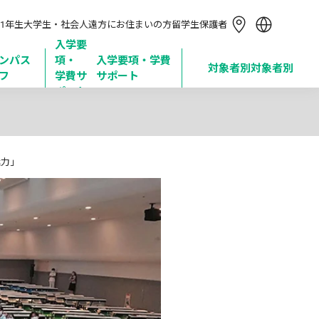
简体中文
1年生
大学生・社会人
遠方にお住まいの方
留学生
保護者
繁體中文
한국어
入学要
ンパス
項・

入学要項・学費
Tiếng Việt
対象者別
対象者別
フ
学費サ
サポート
Bahasa Indonesia
ポート
魅力」