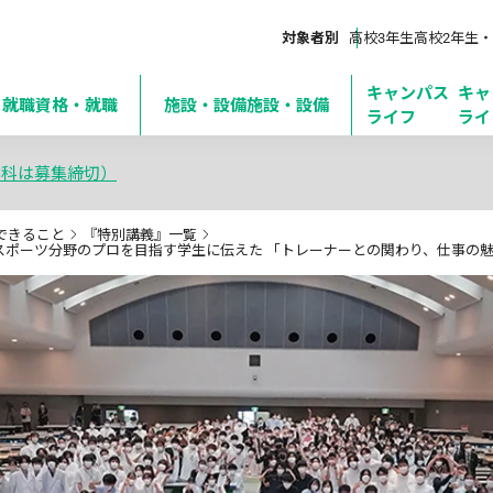
対象者別
高校3年生
高校2年生・
キャンパス
キャ
・就職
資格・就職
施設・設備
施設・設備
ライフ
ライ
学科は募集締切）
できること
『特別講義』一覧
スポーツ分野のプロを目指す学生に伝えた 「トレーナーとの関わり、仕事の