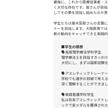
最後に、これから医療従事者・ス
く大切な存在です。皆さんが目指
してその夢を目指し始めたのか思
学生たちは髙木菜那さんの言葉に
ナーを目指します。大阪医専では
新の動向をキャッチできる実践的
■学生の感想
🗣️高度理学療法学科学生

理学療法士を目指すきっか
大切にし、まずは国家試験を
🗣️アスレティックトレーナー
学校でも選手の目線で考え
深く理解することができまし
🗣️実践看護学科学生

私は将来アスレティックト
ックで金メダルを獲得され