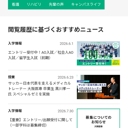
看護
リハビリ
先輩の声
キャンパスライフ
閲覧履歴に基づくおすすめニュース
2026.6.1
入学情報
エントリー受付中！AO入試／社会人AO
入試／留学生入試（前期）
2026.6.23
授業
サッカー日本代表を支えるメディカル
トレーナー 大阪医専 卒業生 黒川孝一
氏 スペシャルゼミを実施
2026.7.30
入学情報
【重要】エントリー/出願受付に関して 
（一部学科は募集締切）