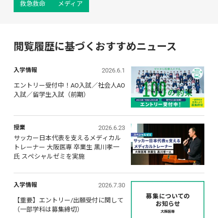
救急救命
メディア
閲覧履歴に基づくおすすめニュース
2026.6.1
入学情報
エントリー受付中！AO入試／社会人AO
入試／留学生入試（前期）
2026.6.23
授業
サッカー日本代表を支えるメディカル
トレーナー 大阪医専 卒業生 黒川孝一
氏 スペシャルゼミを実施
2026.7.30
入学情報
【重要】エントリー/出願受付に関して 
（一部学科は募集締切）