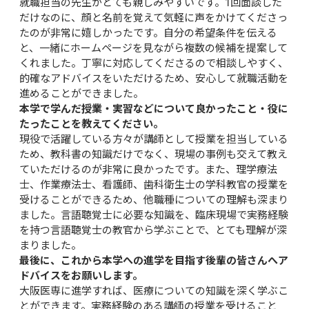
就職担当の先生がとても親しみやすいです。1回面談した
だけなのに、顔と名前を覚えて気軽に声をかけてくださっ
たのが非常に嬉しかったです。自分の希望条件を伝える
と、一緒にホームページを見ながら複数の候補を提案して
くれました。丁寧に対応してくださるので相談しやすく、
的確なアドバイスをいただけるため、安心して就職活動を
進めることができました。
本学で学んだ授業・実習などについて良かったこと・役に
たったことを教えてください。
現役で活躍している方々が講師として授業を担当している
ため、教科書の知識だけでなく、現場の事例も交えて教え
ていただけるのが非常に良かったです。また、理学療法
士、作業療法士、看護師、歯科衛生士の学科教官の授業を
受けることができるため、他職種についての理解も深まり
ました。言語聴覚士に必要な知識を、臨床現場で実務経験
を持つ言語聴覚士の教官から学ぶことで、とても理解が深
まりました。
最後に、これから本学への進学を目指す後輩の皆さんへア
ドバイスをお願いします。
大阪医専に進学すれば、医療についての知識を深く学ぶこ
とができます。実務経験のある講師の授業を受けること